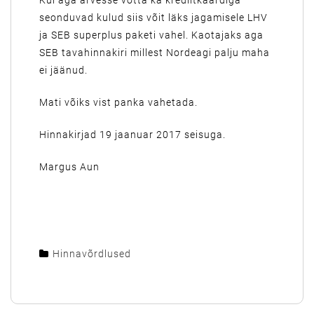
Kui aga arvesse võtta ka krediitkaardiga
seonduvad kulud siis võit läks jagamisele LHV
ja SEB superplus paketi vahel. Kaotajaks aga
SEB tavahinnakiri millest Nordeagi palju maha
ei jäänud.
Mati võiks vist panka vahetada.
Hinnakirjad 19 jaanuar 2017 seisuga.
Margus Aun
Hinnavõrdlused