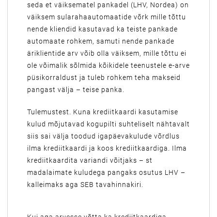
seda et väiksematel pankadel (LHV, Nordea) on
väiksem sularahaautomaatide võrk mille tõttu
nende kliendid kasutavad ka teiste pankade
automaate rohkem, samuti nende pankade
äriklientide arv võib olla väiksem, mille tõttu ei
ole võimalik sõlmida kõikidele teenustele e-arve
püsikorraldust ja tuleb rohkem teha makseid
pangast välja – teise panka.
Tulemustest. Kuna krediitkaardi kasutamise
kulud mõjutavad kogupilti suhteliselt nähtavalt
siis sai välja toodud igapäevakulude võrdlus
ilma krediitkaardi ja koos krediitkaardiga. Ilma
krediitkaardita variandi võitjaks – st
madalaimate kuludega pangaks osutus LHV –
kalleimaks aga SEB tavahinnakiri.