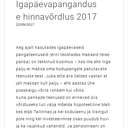
Igapäevapangandus
e hinnavõrdlus 2017
22/09/2017
Aeg ajalt kasutades igapäevaseid
pangateenuseid (eriti teostades makseid teise
panka) on tekkinud küsimus – kas ma ehk liiga
palju ei maksa oma kodupangale pakutavate
teenuste eest. Juba ette ära öeldes vastan et
jah maksan küll palju – ehk aastas ühe
poeskäigu võrra rohkem kui võiks.
Kuna pankade teenused on erinevad siis
võrdluseks tuli välja mõelda hüpoteetiline Mati
kes elab Tallinnas ja kel kodulaenu ja liisingut
pole ning kel investeerimise osas puudub huvi
ja ka vajalikud vahendid. Ja pensionieani on