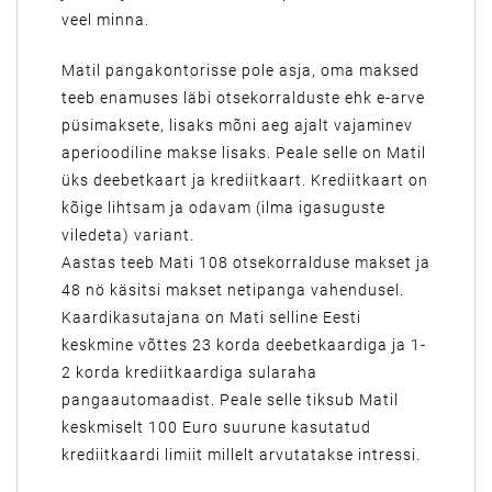
veel minna.
Matil pangakontorisse pole asja, oma maksed
teeb enamuses läbi otsekorralduste ehk e-arve
püsimaksete, lisaks mõni aeg ajalt vajaminev
aperioodiline makse lisaks. Peale selle on Matil
üks deebetkaart ja krediitkaart. Krediitkaart on
kõige lihtsam ja odavam (ilma igasuguste
viledeta) variant.
Aastas teeb Mati 108 otsekorralduse makset ja
48 nö käsitsi makset netipanga vahendusel.
Kaardikasutajana on Mati selline Eesti
keskmine võttes 23 korda deebetkaardiga ja 1-
2 korda krediitkaardiga sularaha
pangaautomaadist. Peale selle tiksub Matil
keskmiselt 100 Euro suurune kasutatud
krediitkaardi limiit millelt arvutatakse intressi.