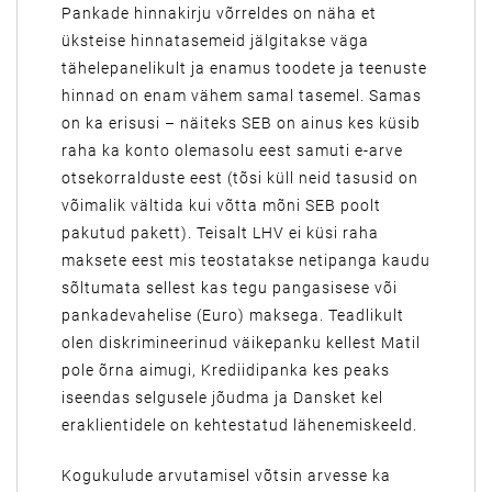
Pankade hinnakirju võrreldes on näha et
üksteise hinnatasemeid jälgitakse väga
tähelepanelikult ja enamus toodete ja teenuste
hinnad on enam vähem samal tasemel. Samas
on ka erisusi – näiteks SEB on ainus kes küsib
raha ka konto olemasolu eest samuti e-arve
otsekorralduste eest (tõsi küll neid tasusid on
võimalik vältida kui võtta mõni SEB poolt
pakutud pakett). Teisalt LHV ei küsi raha
maksete eest mis teostatakse netipanga kaudu
sõltumata sellest kas tegu pangasisese või
pankadevahelise (Euro) maksega. Teadlikult
olen diskrimineerinud väikepanku kellest Matil
pole õrna aimugi, Krediidipanka kes peaks
iseendas selgusele jõudma ja Dansket kel
eraklientidele on kehtestatud lähenemiskeeld.
Kogukulude arvutamisel võtsin arvesse ka